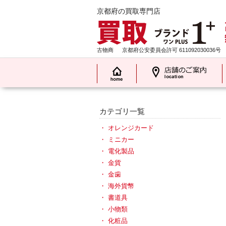
京都府の買取専門店
古物商
京都府公安委員会許可 611092030036号
カテゴリ一覧
オレンジカード
ミニカー
電化製品
金貨
金歯
海外貨幣
書道具
小物類
化粧品