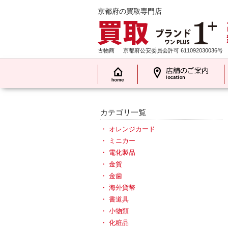
京都府の買取専門店
古物商
京都府公安委員会許可 611092030036号
カテゴリ一覧
オレンジカード
ミニカー
電化製品
金貨
金歯
海外貨幣
書道具
小物類
化粧品