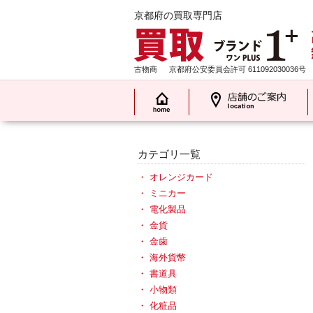
京都府の買取専門店
古物商
京都府公安委員会許可 611092030036号
カテゴリ一覧
オレンジカード
ミニカー
電化製品
金貨
金歯
海外貨幣
書道具
小物類
化粧品