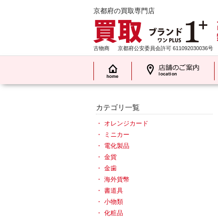
京都府の買取専門店
古物商
京都府公安委員会許可 611092030036号
カテゴリ一覧
オレンジカード
ミニカー
電化製品
金貨
金歯
海外貨幣
書道具
小物類
化粧品