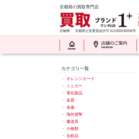
京都府の買取専門店
古物商
京都府公安委員会許可 611092030036号
カテゴリ一覧
オレンジカード
ミニカー
電化製品
金貨
金歯
海外貨幣
書道具
小物類
化粧品