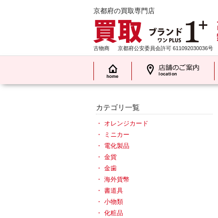
京都府の買取専門店
古物商
京都府公安委員会許可 611092030036号
カテゴリ一覧
オレンジカード
ミニカー
電化製品
金貨
金歯
海外貨幣
書道具
小物類
化粧品