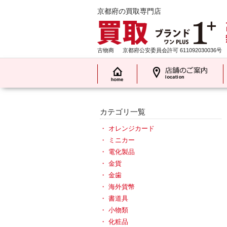
京都府の買取専門店
古物商
京都府公安委員会許可 611092030036号
カテゴリ一覧
オレンジカード
ミニカー
電化製品
金貨
金歯
海外貨幣
書道具
小物類
化粧品