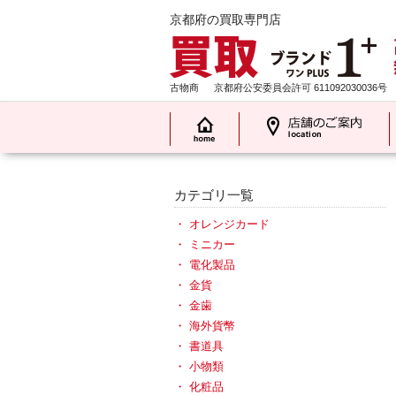
京都府の買取専門店
古物商
京都府公安委員会許可 611092030036号
カテゴリ一覧
オレンジカード
ミニカー
電化製品
金貨
金歯
海外貨幣
書道具
小物類
化粧品