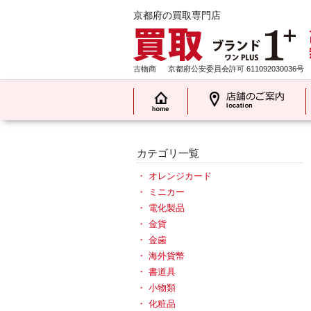
京都府の買取専門店
古物商
京都府公安委員会許可 611092030036号
カテゴリ一覧
オレンジカード
ミニカー
電化製品
金貨
金歯
海外貨幣
書道具
小物類
化粧品