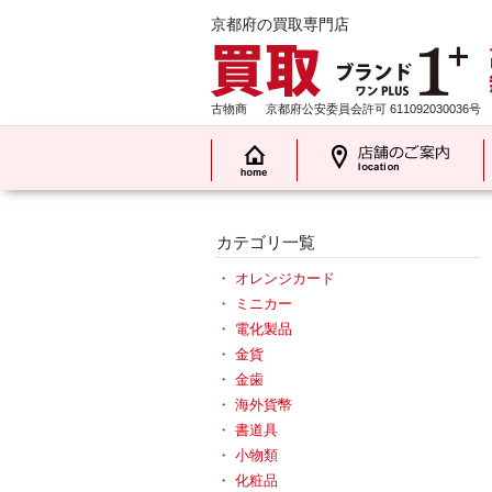
京都府の買取専門店
古物商
京都府公安委員会許可 611092030036号
カテゴリ一覧
オレンジカード
ミニカー
電化製品
金貨
金歯
海外貨幣
書道具
小物類
化粧品