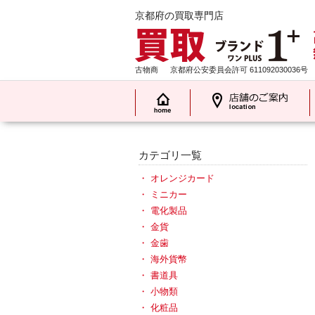
京都府の買取専門店
古物商
京都府公安委員会許可 611092030036号
カテゴリ一覧
オレンジカード
ミニカー
電化製品
金貨
金歯
海外貨幣
書道具
小物類
化粧品