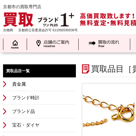
京都市の買取専門店
古物商
京都府公安委員会許可 611092030036号
買取品目［
買取品目一覧
貴金属
ブランド時計
ブランド品
宝石・ダイヤ