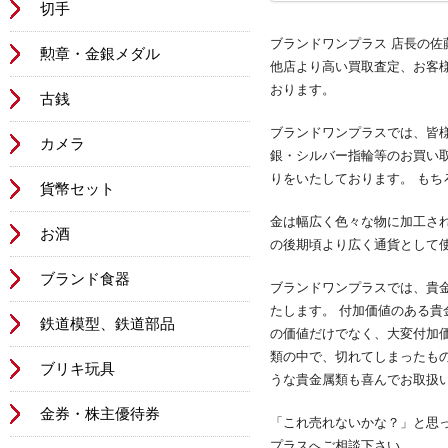
切手
ブランドワンプラス 店長の
勲章・金銀メダル
他店より高い買取査定、お客
おります。
古銭
ブランドワンプラスでは、皆
カメラ
銀・シルバー指輪等のお買い
りをいたしております。 も
貨幣セット
金は幅広く色々な物に加工さ
お酒
の後期頃より広く通貨として
ブランド食器
ブランドワンプラスでは、貴
たします。 付加価値のある
鉄道模型、鉄道部品
の価値だけでなく、大変付加
類の中で、切れてしまったも
ブリキ玩具
うな貴金属類も喜んでお取扱
金券・株主優待券
「これ売れないかな？」と思
プラスへご相談下さい。